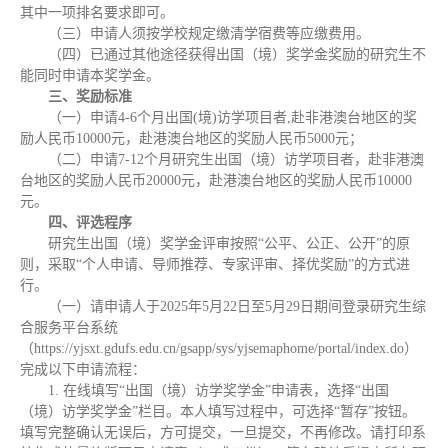
其中一项排名要求即可。
（三）申请人须按学校规定缴清学宿费等应缴费用。
（四）已通过其他途径获得出国（境）奖学金奖励的研究生不
能同时申请本奖学金。
三、奖励标准
（一）申请4-6个月出国(境)访学项目者,赴非港澳台地区的奖
励人民币10000元，赴港澳台地区的奖励人民币5000元；
（二）申请7-12个月研究生出国（境）访学项目者，赴非港澳
台地区的奖励人民币20000元，赴港澳台地区的奖励人民币10000
元。
四、评选程序
研究生出国（境）奖学金评审按照“公平、公正、公开”的原
则，采取“个人申请、导师推荐、专家评审、择优奖励”的方式进
行。
（一）请申请人于2025年5月22日至5月29日期间登录研究生综
合服务平台系统
（https://yjsxt.gdufs.edu.cn/gsapp/sys/yjsemaphome/portal/index.do）
完成以下申请流程：
1. 在线填写“出国（境）访学奖学金”申请表，选择“出国
（境）访学奖学金”栏目。本人填写过程中，可选择“暂存”按钮。
填写完整确认无误后，方可提交，一旦提交，不再修改。请打印系