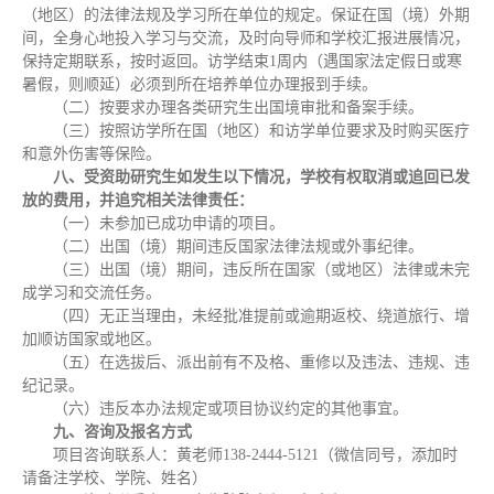
（地区）的法律法规及学习所在单位的规定。保证在国（境）外期
间，全身心地投入学习与交流，及时向导师和学校汇报进展情况，
保持定期联系，按时返回。访学结束1周内（遇国家法定假日或寒
暑假，则顺延）必须到所在培养单位办理报到手续。
（二）按要求办理各类研究生出国境审批和备案手续。
（三）按照访学所在国（地区）和访学单位要求及时购买医疗
和意外伤害等保险。
八、受资助研究生如发生以下情况，学校有权取消或追回已发
放的费用，并追究相关法律责任：
（一）未参加已成功申请的项目。
（二）出国（境）期间违反国家法律法规或外事纪律。
（三）出国（境）期间，违反所在国家（或地区）法律或未完
成学习和交流任务。
（四）无正当理由，未经批准提前或逾期返校、绕道旅行、增
加顺访国家或地区。
（五）在选拔后、派出前有不及格、重修以及违法、违规、违
纪记录。
（六）违反本办法规定或项目协议约定的其他事宜。
九、咨询及报名方式
项目咨询联系人：黄老师138-2444-5121（微信同号，添加时
请备注学校、学院、姓名）