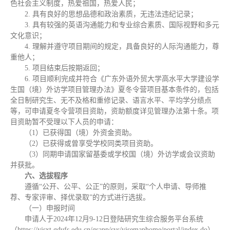
色社会主义制度，热爱祖国，热爱人民；
2. 具有良好的思想品德和政治素质，无违法违纪记录；
3. 具有较强的英语沟通能力和专业综合素质、国际视野和多元
文化意识；
4. 理解并遵守项目期间的规定，具备良好的人际沟通能力，尊
重他人；
5. 项目结束后按期返回；
6. 项目顺利完成并符合《广东外语外贸大学高水平大学建设学
生国（境）外访学项目管理办法》夏冬令营项目基本条件的，包括
全日制研究生、无不及格和重修记录、语言水平、平均学分绩点
等，可申请夏冬令营项目资助，资助额度详见管理办法第十条。项
目资助暂不受理以下人员的申请：
（1）已获得国（境）外资金资助。
（2）已获得或曾享受学校同类项目资助。
（3）同期申请国家留基委或学校国（境）外访学或会议资助
并获批。
六、选拔程序
遵循“公开、公平、公正”的原则，采取“个人申请、导师推
荐、专家评审、择优录取”的方式进行选拔。
（一）申报时间
申请人于2024年12月9-12日登陆研究生综合服务平台系统
（https://yjsxt.gdufs.edu.cn/gsapp/sys/yjsemaphome/portal/index.do）