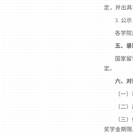
定，并出具
3. 公示
各学院
五、录
国家留
定。
六、对
（一）
（二）
（三）
奖学金期限