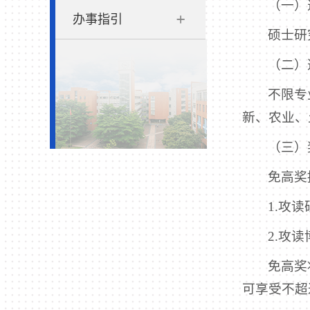
（一）
办事指引
硕士研
（二）
不限专
新、农业、
（三）
免高奖
1.攻
2.攻
免高奖
可享受不超