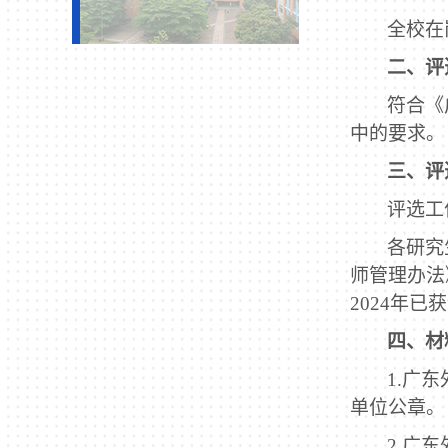
全校在
二、评
符合《
中的要求。
三、评
评选工
各研究
师管理办法
2024
年已获
四、材
1.
广东
单位公章。
2.
广东