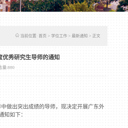
当前位置:
首页
>
学位工作
>
最新通知
> 正文
学年度优秀研究生导师的通知
击量:
880
作中做出突出成绩的导师，现决定开展广东外
通知如下：