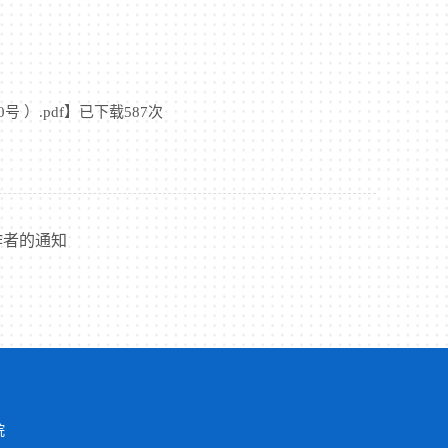
）.pdf
】已下载
587
次
作者的通知
院