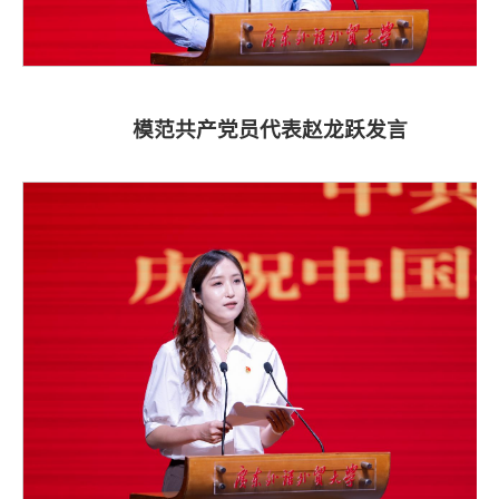
模范共产党员代表赵龙跃发言