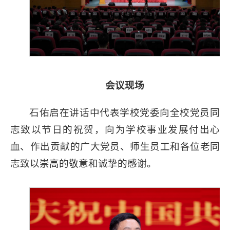
会议现场
石佑启在讲话中代表学校党委向全校党员同
志致以节日的祝贺，向为学校事业发展付出心
血、作出贡献的广大党员、师生员工和各位老同
志致以崇高的敬意和诚挚的感谢。