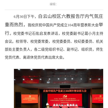
编辑：
白云山校区六教报告厅内气氛庄
6月30日下午，
重而热烈，
举
我校庆祝中国共产党成立104周年暨表彰大会
行
。校党委书记石佑启发表讲话，校党委副书记葛小月主持
会议。校领导、校党委常委，校党委委员、校纪委委员、机关
部处主要负责人，各二级党组织书记、副书记、组织员，师生
党员代表、离退休党员代表出席大会。