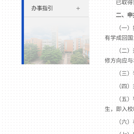
已取得
办事指引
二、申
（一）
有学成回国
（二）
修方向应与
（三）
（四）
（五）
生，即入校
（六）