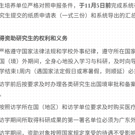
生培养单位严格对照申报条件，
于
11
月
5
日
前
完成系统
究生提交的纸质申请表（一式三份）和系统导出的汇
得资助研究生的权利和义务
严格遵守国家法律法规和学校外事纪律，遵守所在国
国（境）外期间，全身心地投入学习与科研，及时向
学结束1周内（遇国家法定假日或寒暑假，则顺延）必
访学前后按要求及时办理各类研究生出国境审批和备
。
按照访学所在国（地区）和访学单位要求及时购买医
访学期间所取得科研成果的第一署名单位必须为广东
访学期间，资助对象按照国家规定享受的待遇不受影