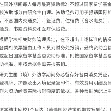
在国外期间每人每月最高资助标准不超过国家留学基
校资助部分由研究生自理。资助经费可用于报销国际
，不含国内交通费）、签证费、住宿费（含水电费）
通费、书籍资料费和医疗保险费。
根据学校相关财务管理规定，在不超出上述标准的情
各类相关票据由工作人员到财务处报销，最终资助金
或超出国家留学基金委资助标准，则按国家留学基金
助标准，则按票据金额实报实销。
研究生国（境）外访学期间务必留存好各类消费凭证
登机牌、护照及出入境记录复印件、有效费用明细及
作为资助经费实际报销额度的依据。各种票据须配上
访学结束回校1个月内（若遇国家法定假期或寒暑假，