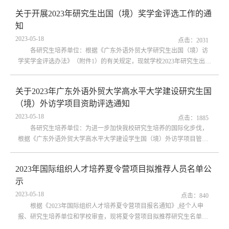
升”专题研学。现将有关事项通知如下：一、项目概况澳门大学
关于开展2023年研究生出国（境）奖学金评选工作的通
（Universidade de Macau / University of Macau），简称澳大，是澳门唯一
知
一所国际化综合性公立大学，为中欧商校联盟、“一带一路”国际科学组
织联盟创始成员，是澳门第...
2023-05-18
点击：
2031
各研究生培养单位：根据《广东外语外贸大学研究生出国（境）访
学奖学金评选办法》（附件1）的有关规定，现就学校2023年研究生出国
（境）奖学金评选工作通知如下：一、申请人研究生出国（境）奖学金
申请人为具有我校学籍的在校研究生。二、申请条件（一）申请人应按
关于2023年广东外语外贸大学高水平大学建设研究生国
照《广东外语外贸大学研究生短期国（境）外访学和参加国际学术会议
（境）外访学项目资助评选通知
资助办法》（附件2）要求，于2022年5月24日至本次申请截止时间成功
申请短期国（境）外访学资助项...
2023-05-18
点击：
1885
各研究生培养单位：为进一步加快我校研究生培养的国际化步伐，
根据《广东外语外贸大学高水平大学建设学生国（境）外访学项目管理
办法》（广外校〔2019〕1号）的相关规定，现就2023年高水平大学建设
研究生国（境）外访学项目资助评选工作通知如下：一、申请人具有我
2023年国际组织人才培养夏令营项目拟推荐人员名单公
校学籍的全日制在读优秀研究生。二、资助要求申请人应符合《广东外
示
语外贸大学高水平大学建设学生国（境）外访学项目管理办法》(附件1)
的相关规定，且于2022年5月25...
2023-05-18
点击：
840
根据《2023年国际组织人才培养夏令营项目报名通知》,经个人申
报、研究生培养单位和学校审查，现将夏令营项目拟推荐研究生名单予
以公示。公示时间为2023年5月18日至5月20日。公示期间，如有异议，