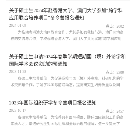
作通知如下：一、项目简介国际组织实习计划旨在帮助学生全方位了解
关于硕士生2024年赴香港大学、澳门大学参加“跨学科
和参与国际组织工作。学生通过选拔进入法国巴黎国际组织人才发展学
应用联合培养项目”冬令营报名通知
会实习，积累跨文化交流经验，提升全球胜任力。顺利完成实习者可获
得国际组织-国际组织人才发展学...
2024-01-09
点击：
2002
为推动粤港澳大湾区教育合作，尤其是加强我校与港、澳门两地高
校的交流与合作，学校现与香港大学、澳门大学共同实施“跨学科应用联
合培养项目”专题研学冬令营，拟选拔优秀硕士生赴港澳参加该项目，现
将有关事项通知如下：一、项目概况香港大学The University of Hong
关于硕士生申请2024年春季学期短期国（境）外访学和
Kong，简称 “港大”（HKU），是中国香港的一所综合性国际化公立研
国际学术会议资助的预通知
究型大学，有亚洲“常春藤”之称，2024QS世界大学排名全球排第26位。
澳门大学是澳门一所国际...
2023-11-28
点击：
2309
各硕士生培养单位：为促进我校与国（境）外高校、科研机构的学
术交流与合作，了解学科国际前沿动态，提高研究生培养质量以及国际
化水平，根据《广东外语外贸大学研究生短期国（境）外访学和参加国
际学术会议资助办法》（广外校〔2022〕42号）规定，现就2024年春季
2023年国际组织研学冬令营项目报名通知
学期硕士生申请有关项目资助工作预通知如下（详见附件文件）：一、
2023-10-17
硕士生可申请的项目类型1.短期国（境）外访学项目2.国际学术会议
点击：
2457
（1）境内国际学术会议（2）境外...
各研究生培养单位：为培养具有国际视野、胜任国际组织工作的高
素质人才，增进研究生对国际组织和全球治理的理解，进一步提高学校
高层次人才培养的国际化与竞争力，助力优秀学子前往国际组织实习实