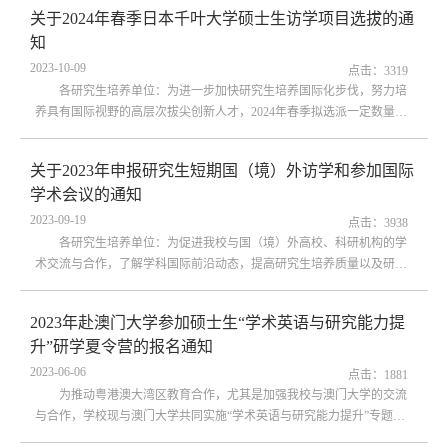
践，现就国际组织研究生冬令营项目报名工作通知如下：一、项目信息
关于2024年春季日本千叶大学硕士生访学项目选拔的通
1.项目概况中国高校学生将变身中华文化的传播者，传承“丝绸之路”的
知
文化传播精神，前往法国巴黎围绕科学技术与传统知识、语言与文学、
艺术与音乐、经济与贸易等主...
2023-10-09
点击：
3319
​各研究生培养单位：为进一步加快研究生培养国际化步伐，努力培
养具有国际视野的高层次拔尖创新人才，2024年春季拟选派一定数量的
硕士研究生赴日本千叶大学进行交流学习。现就有关事项通知如下：
一、选拔对象已取得我校学籍的在读优秀硕士研究生。二、申报条件
关于2023年申报研究生短期国（境）外访学和参加国际
（一）拥护中国共产党的领导，热爱社会主义祖国，具有良好的思想品
学术会议的通知
德和政治素质，无违法违纪记录，具有学成回国为祖国建设服务的事业
心和责任感。（二）遵纪守法，品...
2023-09-19
点击：
3938
各研究生培养单位：为促进我校与国（境）外高校、科研机构的学
术交流与合作，了解学科国际前沿动态，提高研究生培养质量以及研究
生教育的国际化水平，根据《广东外语外贸大学研究生短期国（境）外
访学和参加国际学术会议资助办法》（广外校〔2022〕42号）规定，现
2023年赴澳门大学参加硕士生“学术英语与研究能力提
就本年度有关申报工作通知如下（详见附件文件）：一、研究生可申请
升”研学夏令营的报名通知
的项目类型1.短期国（境）外访学项目2.国际学术会议（1）境内国际学
术会议（2）境外国际学术会议...
2023-06-06
点击：
1881
为推动粤港澳大湾区教育合作，尤其是加强我校与澳门大学的交流
与合作，学校现与澳门大学共同实施“学术英语与研究能力提升”专题研
学夏令营，拟选拔优秀硕士生赴澳门大学参加“学术英语与研究能力提